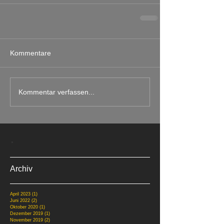
Kommentare
Kommentar verfassen...
.
Archiv
April 2023
(1)
1 Beitrag
Juni 2022
(2)
2 Beiträge
Oktober 2020
(1)
1 Beitrag
Dezember 2019
(1)
1 Beitrag
November 2019
(2)
2 Beiträge