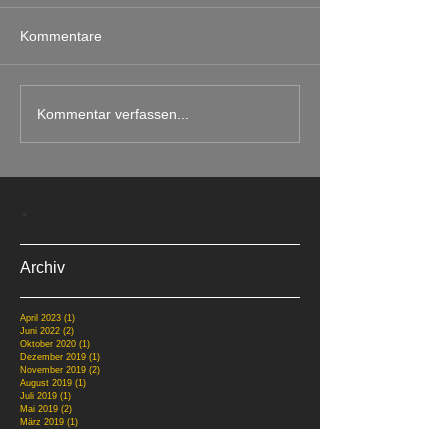
Kommentare
Kommentar verfassen...
.
Archiv
April 2023
(1)
1 Beitrag
Juni 2022
(2)
2 Beiträge
Oktober 2020
(1)
1 Beitrag
Dezember 2019
(1)
1 Beitrag
November 2019
(2)
2 Beiträge
August 2019
(1)
1 Beitrag
Juli 2019
(1)
1 Beitrag
Mai 2019
(2)
2 Beiträge
März 2019
(1)
1 Beitrag
Januar 2019
(1)
1 Beitrag