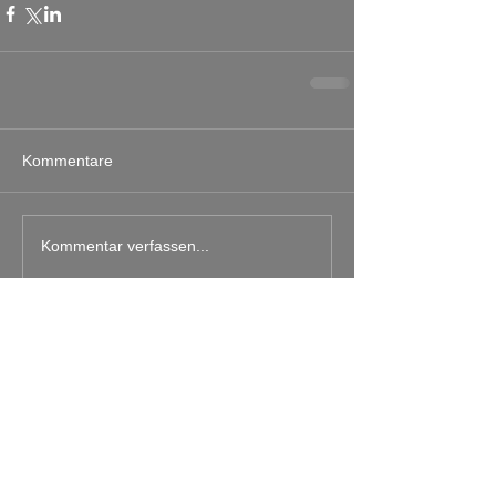
Kommentare
Kommentar verfassen...
.
Archiv
April 2023
(1)
1 Beitrag
Juni 2022
(2)
2 Beiträge