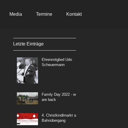
Media
Termine
Kontakt
Letzte Einträge
Ehrenmitglied Udo
Scheuermann
Family Day 2022 - we
are back
4. Christkindlmarkt am
Bahnübergang