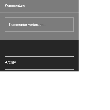
Kommentare
Kommentar verfassen...
.
Archiv
April 2023
(1)
1 Beitrag
Juni 2022
(2)
2 Beiträge
Oktober 2020
(1)
1 Beitrag
Dezember 2019
(1)
1 Beitrag
November 2019
(2)
2 Beiträge
August 2019
(1)
1 Beitrag
Juli 2019
(1)
1 Beitrag
Mai 2019
(2)
2 Beiträge
März 2019
(1)
1 Beitrag
Januar 2019
(1)
1 Beitrag
Mai 2018
(2)
2 Beiträge
April 2018
(1)
1 Beitrag